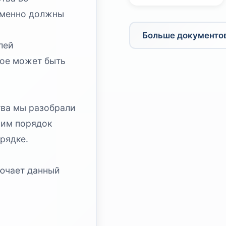
еменно должны
Больше документо
лей
рое может быть
тва мы разобрали
трим порядок
рядке.
лючает данный