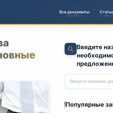
Все документы
Стать
ва
Введите на
сновные
необходимо
предложен
Популярные з