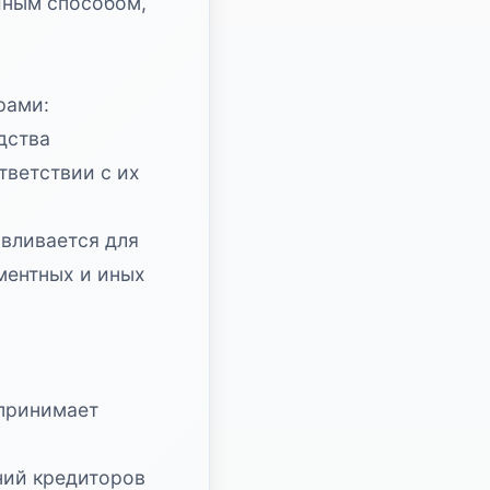
иным способом,
рами:
дства
тветствии с их
вливается для
ментных и иных
 принимает
ний кредиторов