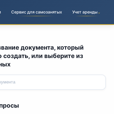
и
Сервис для самозанятых
Учет аренды
⌄
звание документа, который
 создать, или выберите из
ных
апросы