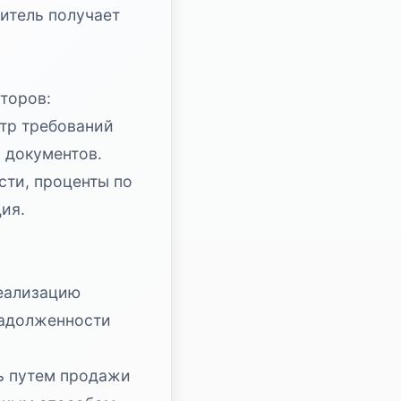
итель получает
торов:
тр требований
 документов.
сти, проценты по
ия.
еализацию
задолженности
ь путем продажи