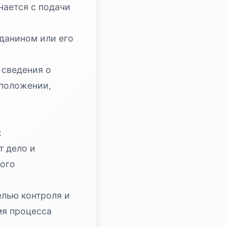
нается с подачи
данином или его
 сведения о
 положении,
:
т дело и
ного
елью контроля и
мя процесса