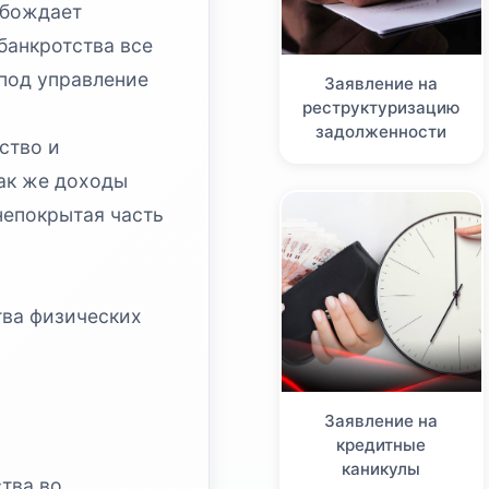
обождает
банкротства все
под управление
Заявление на
реструктуризацию
задолженности
ство и
так же доходы
непокрытая часть
тва физических
Заявление на
кредитные
каникулы
тва во