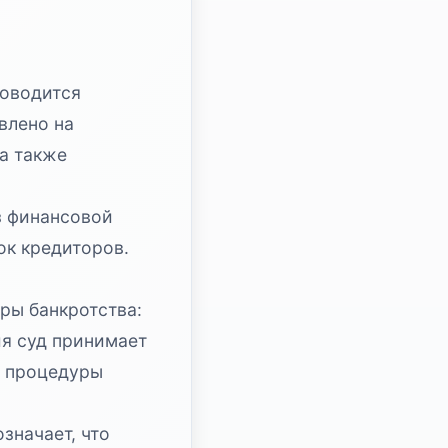
роводится
влено на
а также
з финансовой
ок кредиторов.
уры банкротства:
я суд принимает
е процедуры
значает, что