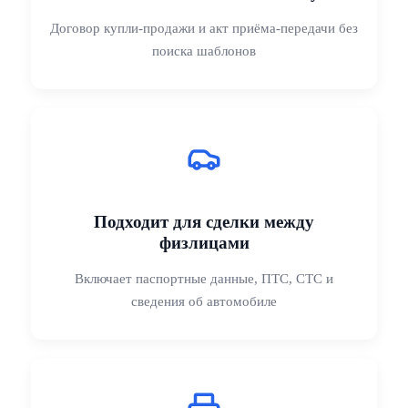
Договор купли-продажи и акт приёма-передачи без
Как оформить сделку через UDocument
поиска шаблонов
1. Заполните пошаговую форму: данные сторон,
автомобиля, ПТС, СТС и цену.
2. Распечатайте договор и акт в трёх экземплярах (для
сторон и ГИБДД).
3. Подпишите документы и передайте автомобиль
покупателю.
Подходит для сделки между
физлицами
Сервис подходит для сделок между физическими
лицами и не требует регистрации на сайте.
Включает паспортные данные, ПТС, СТС и
сведения об автомобиле