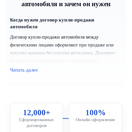
автомобиля и зачем он нужен
Когда нужен договор купли-продажи
автомобиля
Договор купли-продажи автомобиля между
физическими лицами оформляют при продаже или
покупке машины без участия автосалона. Документ
фиксирует стороны сделки, характеристики
транспортного средства, цену и условия передачи.
Читать далее
Чаще всего договор составляют:
при продаже автомобиля знакомому или через
объявление
при покупке б/у автомобиля у частного лица
12,000+
100%
для подготовки документов к регистрации в ГИБДД
Сформированных
Онлайн оформление
договоров
чтобы зафиксировать сумму сделки и отсутствие