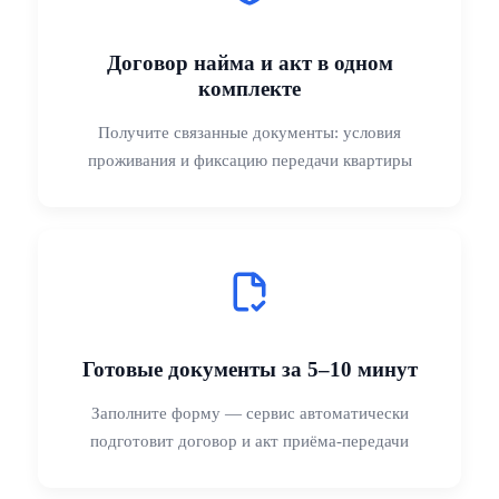
Помимо акта, в договоре найма между физлицами
фиксируют основные параметры сделки:
Договор найма и акт в одном
паспортные данные наймодателя и нанимателя;
комплекте
адрес и описание квартиры;
Получите связанные документы: условия
срок найма (часто 11 месяцев);
проживания и фиксацию передачи квартиры
ежемесячную плату и день оплаты;
размер депозита;
кто оплачивает коммунальные услуги и интернет;
условия досрочного расторжения и ответственность
за повреждения.
Готовые документы за 5–10 минут
Чем подробнее оформлены оба документа, тем меньше
риск споров при заселении, продлении срока или
Заполните форму — сервис автоматически
возврате квартиры.
подготовит договор и акт приёма-передачи
Для кого подойдёт UDocument