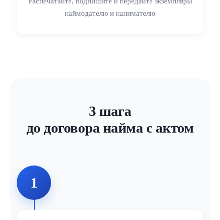
Распечатайте, подпишите и передайте экземпляры
сведения о квартире и сроке найма;
наймодателю и нанимателю
финансовые условия (плата, залог);
акт, отдельным документом с фиксацией передачи
помещения;
места для подписей.
Документы можно распечатать в двух экземплярах —
по одному для наймодателя и нанимателя.
3 шага
Можно ли доработать текст после скачивания
до договора найма с актом
Да. Файлы выдаются в редактируемом формате
DOCX: при необходимости добавьте в акт описание
конкретной мебели, фотоотчёт в приложении, условия
1
о животных, курении или порядке возврата депозита.
Перед подписанием проверьте адрес квартиры, суммы
и даты.