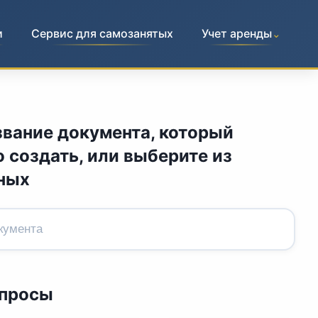
и
Сервис для самозанятых
Учет аренды
⌄
звание документа, который
 создать, или выберите из
ных
апросы