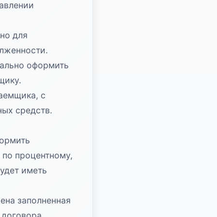
тавлении
но для
лженности.
тально оформить
щику.
аемщика, с
ых средств.
формить
 по процентному,
будет иметь
лена заполненная
 договора.