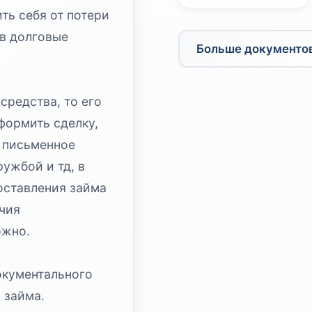
ть себя от потери
в долговые
Больше документо
средства, то его
формить сделку,
 письменное
ужбой и тд, в
оставления займа
ичия
ожно.
окументального
 займа.