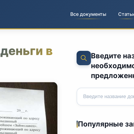
Все документы
Стать
 деньги в
Введите на
необходимо
предложен
Популярные з