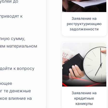
ублей до
приводят к
Заявление на
реструктуризацию
задолженности
упную сумму,
шем материальном
дойти к вопросу
ряющее
лг те денежные
Заявление на
кое влияние на
кредитные
каникулы