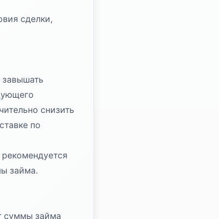
овия сделки,
о завышать
едующего
чительно снизить
ставке по
ю рекомендуется
мы займа.
т суммы займа