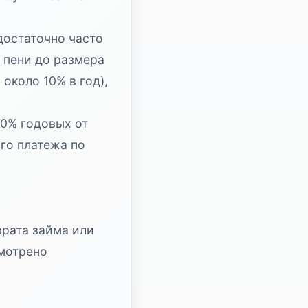
 достаточно часто
 пени до размера
около 10% в год),
20% годовых от
го платежа по
врата займа или
смотрено