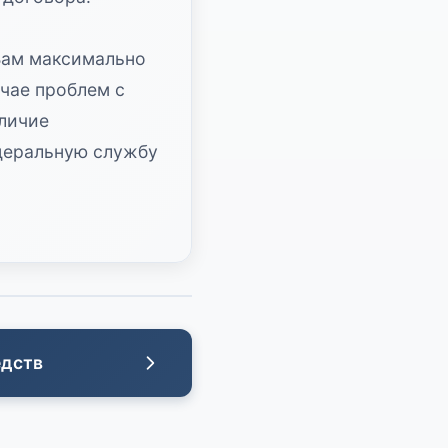
Вам максимально
учае проблем с
аличие
едеральную службу
едств