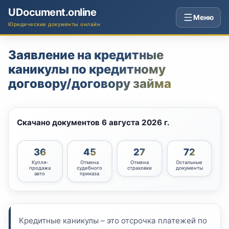
UDocument.online
Меню
Юридические документы онлайн
Заявление на кредитные
каникулы по кредитному
договору/договору займа
Скачано документов
6 августа 2026 г.
36
45
27
72
Купля-
Отмена
Отмена
Остальные
продажа
судебного
страховки
документы
авто
приказа
Кредитные каникулы – это отсрочка платежей по