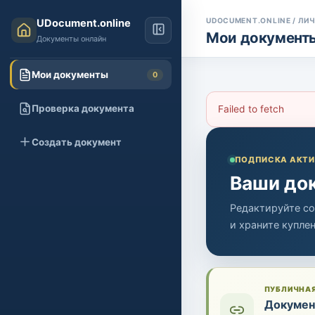
UDOCUMENT.ONLINE / ЛИ
UDocument.online
Мои документ
Документы онлайн
Мои документы
0
Проверка документа
Failed to fetch
Создать документ
ПОДПИСКА АКТИ
Ваши док
Редактируйте со
и храните купле
ПУБЛИЧНА
Докумен