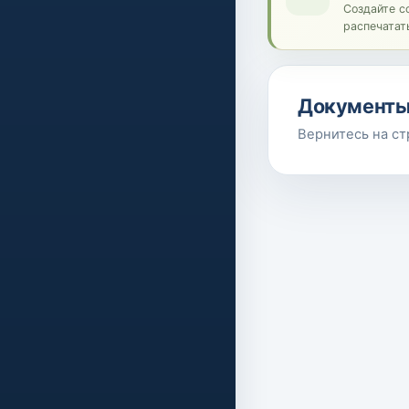
Создайте с
распечатат
Документы
Вернитесь на ст